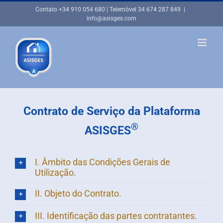
Skip
Contato
+34 910 054 680
| Telemòvel
34 674 287 849
|
to
info@asisges.com
content
Contrato de Serviço da Plataforma
®
ASISGES
I. Âmbito das Condições Gerais de
Utilização.
II. Objeto do Contrato.
III. Identificação das partes contratantes.