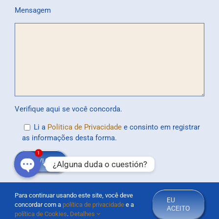
Mensagem
Verifique aqui se você concorda.
Li a
Politica de Privacidade
e consinto em registrar
as informações desta forma.
1
¿Alguna duda o cuestión?
Open
chaty
Para continuar usando este site, você deve
EU
concordar com a
política de privacidade
e a
ACEITO
© 2020 Asisges - Software de Gestão de Serviços de Apoio Domiciliário
política de Cookies
.
Detalhes